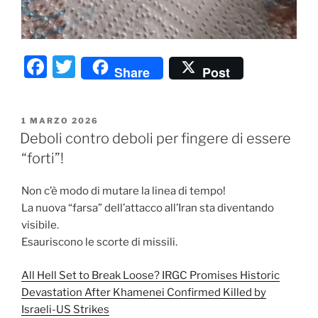
F
T
Share
Post
a
w
c
itt
PUBBLICATO
1 MARZO 2026
e
er
IL
Deboli contro deboli per fingere di essere
b
“forti”!
o
Non c’è modo di mutare la linea di tempo!
o
La nuova “farsa” dell’attacco all’Iran sta diventando
k
visibile.
Esauriscono le scorte di missili.
All Hell Set to Break Loose? IRGC Promises Historic
Devastation After Khamenei Confirmed Killed by
Israeli-US Strikes