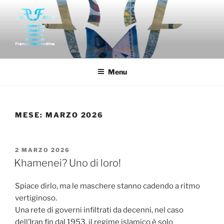
Salta
al
contenuto
FAR-FALLA
Economia politica attualità di franco remondina
Menu
MESE:
MARZO 2026
PUBBLICATO
2 MARZO 2026
IL
Khamenei? Uno di loro!
Spiace dirlo, ma le maschere stanno cadendo a ritmo
vertiginoso.
Una rete di governi infiltrati da decenni, nel caso
dell’Iran fin dal 1953, il regime islamico è solo