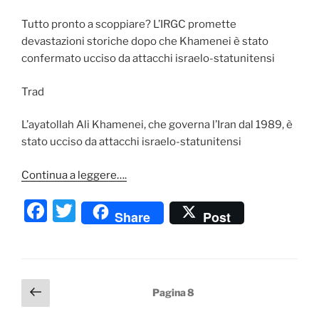
Tutto pronto a scoppiare? L’IRGC promette
devastazioni storiche dopo che Khamenei è stato
confermato ucciso da attacchi israelo-statunitensi
Trad
L’ayatollah Ali Khamenei, che governa l’Iran dal 1989, è
stato ucciso da attacchi israelo-statunitensi
Continua a leggere….
F
T
Share
Post
a
w
c
itt
e
er
Paginazione
Pagina
Pagina
8
b
precedente
degli