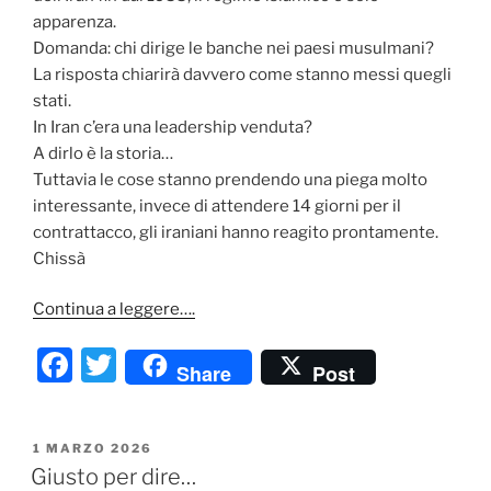
apparenza.
Domanda: chi dirige le banche nei paesi musulmani?
La risposta chiarirà davvero come stanno messi quegli
stati.
In Iran c’era una leadership venduta?
A dirlo è la storia…
Tuttavia le cose stanno prendendo una piega molto
interessante, invece di attendere 14 giorni per il
contrattacco, gli iraniani hanno reagito prontamente.
Chissà
Continua a leggere….
F
T
Share
Post
a
w
c
itt
PUBBLICATO
1 MARZO 2026
e
er
IL
Giusto per dire…