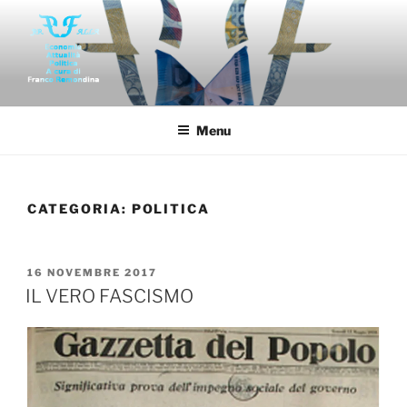
Salta
al
contenuto
FAR-FALLA
Economia politica attualità di franco remondina
Menu
CATEGORIA:
POLITICA
PUBBLICATO
16 NOVEMBRE 2017
IL
IL VERO FASCISMO