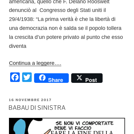
americana, quello che F. Delano Rooswelt
denunciò al Congresso degli Stati uniti il
29/4/1938:
“La prima verità è che la libertà di
una democrazia non è salda se il popolo tollera
la crescita d’un potere privato al punto che esso
diventa
Continua a leggere….
F
T
Share
Post
a
w
c
itt
PUBBLICATO
16 NOVEMBRE 2017
e
er
IL
BABAU DI SINISTRA
b
o