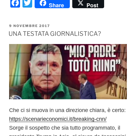
F
T
Share
Post
a
w
c
itt
PUBBLICATO
9 NOVEMBRE 2017
e
er
IL
UNA TESTATA GIORNALISTICA?
b
o
o
k
Che ci si muova in una direzione chiara, è certo:
https://scenarieconomici.it/breaking-cnn/
Sorge il sospetto che sia tutto programmato, il