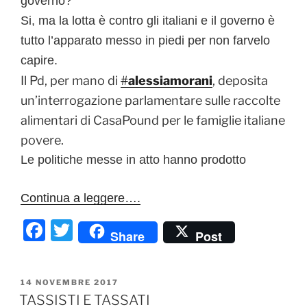
governo?
Si, ma la lotta è contro gli italiani e il governo è
tutto l’apparato messo in piedi per non farvelo
capire.
Il Pd, per mano di
#
alessiamorani
, deposita
un’interrogazione parlamentare sulle raccolte
alimentari di CasaPound per le famiglie italiane
povere.
Le politiche messe in atto hanno prodotto
Continua a leggere….
F
T
Share
Post
a
w
c
itt
PUBBLICATO
14 NOVEMBRE 2017
e
er
IL
TASSISTI E TASSATI