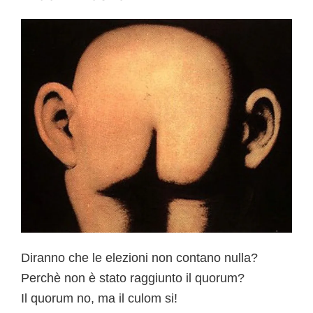
b
o
o
k
Diranno che le elezioni non contano nulla?
Perchè non è stato raggiunto il quorum?
Il quorum no, ma il culom si!