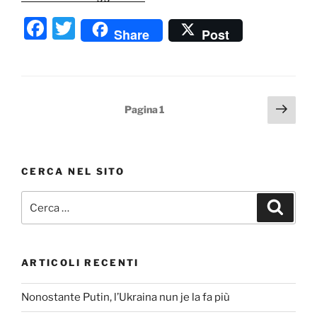
F
T
Share
Post
a
w
c
itt
e
er
Paginazione
Pagi
Pagina
1
b
succ
degli
o
articoli
o
CERCA NEL SITO
k
Cerca:
Cerca
ARTICOLI RECENTI
Nonostante Putin, l’Ukraina nun je la fa più