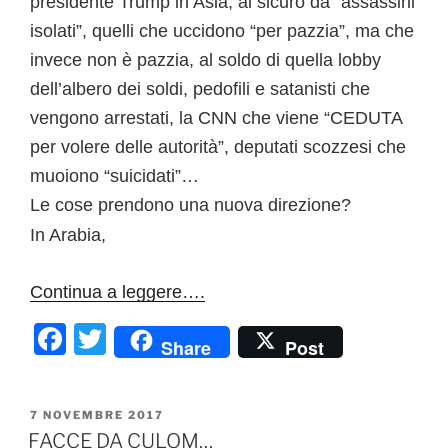
presidente Trump in Asia, al sicuro da “assassini
isolati”, quelli che uccidono “per pazzia”, ma che
invece non è pazzia, al soldo di quella lobby
dell’albero dei soldi, pedofili e satanisti che
vengono arrestati, la CNN che viene “CEDUTA
per volere delle autorità”, deputati scozzesi che
muoiono “suicidati”…
Le cose prendono una nuova direzione?
In Arabia,
Continua a leggere….
F
T
Share
Post
a
w
c
itt
PUBBLICATO
7 NOVEMBRE 2017
e
er
IL
FACCE DA CULOM…