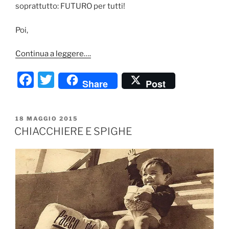
soprattutto: FUTURO per tutti!
Poi,
Continua a leggere….
F
T
Share
Post
a
w
c
itt
PUBBLICATO
18 MAGGIO 2015
e
er
IL
CHIACCHIERE E SPIGHE
b
o
o
k