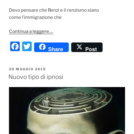
Devo pensare che Renzi e il renzismo siano
come l’immigrazione che
Continua a leggere….
F
T
Share
Post
a
w
c
itt
PUBBLICATO
20 MAGGIO 2015
e
er
IL
Nuovo tipo di ipnosi
b
o
o
k