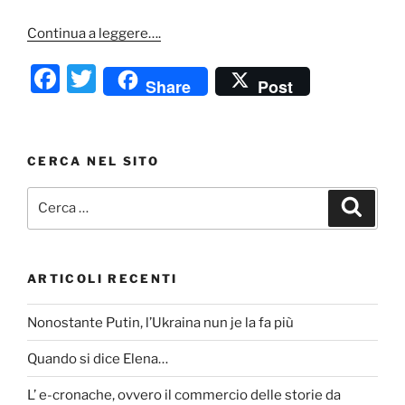
Continua a leggere….
F
T
Share
Post
a
w
c
itt
e
er
CERCA NEL SITO
b
Cerca:
Cerca
o
o
k
ARTICOLI RECENTI
Nonostante Putin, l’Ukraina nun je la fa più
Quando si dice Elena…
L’ e-cronache, ovvero il commercio delle storie da