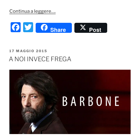
Continua a leggere….
F
T
Share
Post
a
w
c
itt
PUBBLICATO
17 MAGGIO 2015
e
er
IL
A NOI INVECE FREGA
b
o
o
k