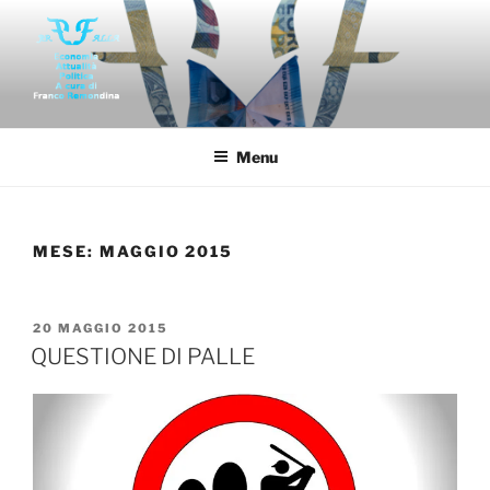
Salta
al
contenuto
FAR-FALLA
Economia politica attualità di franco remondina
Menu
MESE:
MAGGIO 2015
PUBBLICATO
20 MAGGIO 2015
IL
QUESTIONE DI PALLE