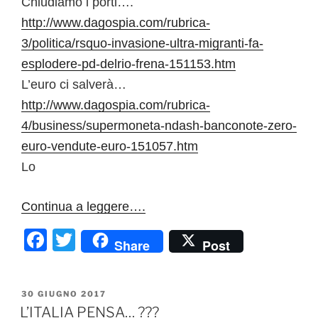
Chiudiamo i porti….
http://www.dagospia.com/rubrica-
3/politica/rsquo-invasione-ultra-migranti-fa-
esplodere-pd-delrio-frena-151153.htm
L’euro ci salverà…
http://www.dagospia.com/rubrica-
4/business/supermoneta-ndash-banconote-zero-
euro-vendute-euro-151057.htm
Lo
Continua a leggere….
F
T
Share
Post
a
w
c
itt
PUBBLICATO
30 GIUGNO 2017
e
er
IL
L’ITALIA PENSA… ???