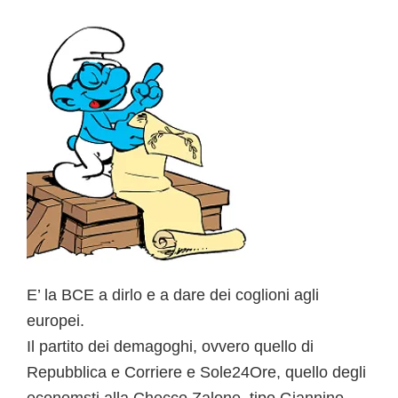
b
o
o
k
E’ la BCE a dirlo e a dare dei coglioni agli
europei.
Il partito dei demagoghi, ovvero quello di
Repubblica e Corriere e Sole24Ore, quello degli
economsti alla Checco Zalone, tipo Giannino,