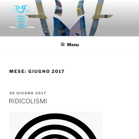
Salta
al
contenuto
FAR-FALLA
Economia politica attualità di franco remondina
Menu
MESE:
GIUGNO 2017
PUBBLICATO
30 GIUGNO 2017
IL
RIDICOLISMI