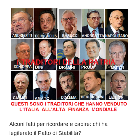
b
o
o
k
Alcuni fatti per ricordare e capire: chi ha
legiferato il Patto di Stabilità?