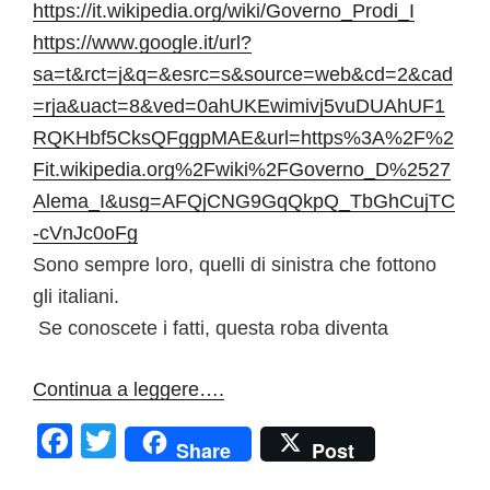
https://it.wikipedia.org/wiki/Governo_Prodi_I
https://www.google.it/url?
sa=t&rct=j&q=&esrc=s&source=web&cd=2&cad
=rja&uact=8&ved=0ahUKEwimivj5vuDUAhUF1
RQKHbf5CksQFggpMAE&url=https%3A%2F%2
Fit.wikipedia.org%2Fwiki%2FGoverno_D%2527
Alema_I&usg=AFQjCNG9GqQkpQ_TbGhCujTC
-cVnJc0oFg
Sono sempre loro, quelli di sinistra che fottono
gli italiani.
Se conoscete i fatti, questa roba diventa
Continua a leggere….
F
T
Share
Post
a
w