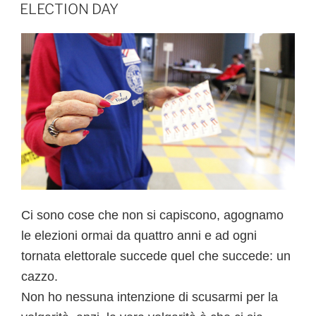
e
er
IL
ELECTION DAY
b
o
o
k
Ci sono cose che non si capiscono, agognamo
le elezioni ormai da quattro anni e ad ogni
tornata elettorale succede quel che succede: un
cazzo.
Non ho nessuna intenzione di scusarmi per la