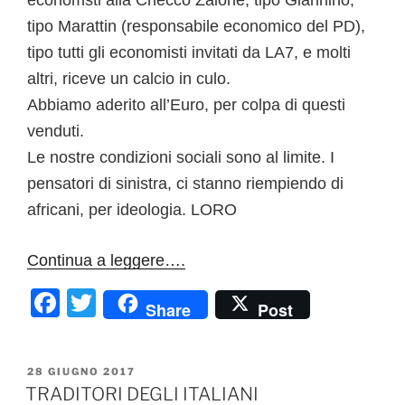
tipo Marattin (responsabile economico del PD),
tipo tutti gli economisti invitati da LA7, e molti
altri, riceve un calcio in culo.
Abbiamo aderito all’Euro, per colpa di questi
venduti.
Le nostre condizioni sociali sono al limite. I
pensatori di sinistra, ci stanno riempiendo di
africani, per ideologia. LORO
Continua a leggere….
F
T
Share
Post
a
w
c
itt
PUBBLICATO
28 GIUGNO 2017
e
er
IL
TRADITORI DEGLI ITALIANI