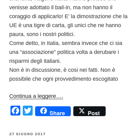
venisse adottato il bail-in, ma non hanno il
coraggio di applicarlo! E’ la dimostrazione che la
UE è una tigre di carta, gli unici che ne hanno
paura, sono i nostri politici.
Come detto, in Italia, sembra invece che ci sia
una “associazione” politica volta a derubare i
risparmi degli italiani.
Non è in discussione, è cosi nei fatti. Non è
possibile che ogni provvedimento escogitato
Continua a leggere….
F
T
Share
Post
a
w
c
itt
PUBBLICATO
27 GIUGNO 2017