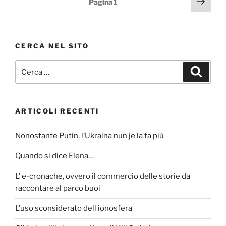
Pagi
Pagina
1
b
succ
degli
o
articoli
o
CERCA NEL SITO
k
Cerca:
Cerca
ARTICOLI RECENTI
Nonostante Putin, l’Ukraina nun je la fa più
Quando si dice Elena…
L’ e-cronache, ovvero il commercio delle storie da
raccontare al parco buoi
L’uso sconsiderato dell ionosfera