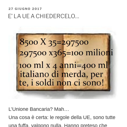
c
itt
PUBBLICATO
27 GIUGNO 2017
e
er
IL
E’ LA UE A CHIEDERCELO…
b
o
o
k
L’Unione Bancaria? Mah…
Una cosa è certa: le regole della UE, sono tutte
una fuffa, valgono nulla. Hanno preteso che