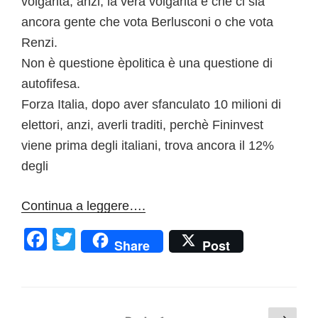
volgarità, anzi, la vera volgarità è che ci sia
ancora gente che vota Berlusconi o che vota
Renzi.
Non è questione èpolitica è una questione di
autofifesa.
Forza Italia, dopo aver sfanculato 10 milioni di
elettori, anzi, averli traditi, perchè Fininvest
viene prima degli italiani, trova ancora il 12%
degli
Continua a leggere….
F
T
Share
Post
a
w
c
itt
e
er
Paginazione