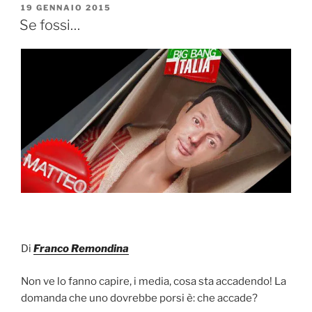
PUBBLICATO
19 GENNAIO 2015
e
er
IL
Se fossi…
b
o
o
k
Di
Franco Remondina
Non ve lo fanno capire, i media, cosa sta accadendo! La
domanda che uno dovrebbe porsi è: che accade?