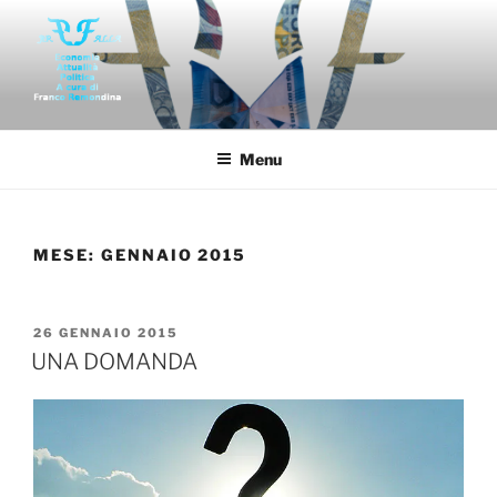
Salta
al
contenuto
FAR-FALLA
Economia politica attualità di franco remondina
Menu
MESE:
GENNAIO 2015
PUBBLICATO
26 GENNAIO 2015
IL
UNA DOMANDA