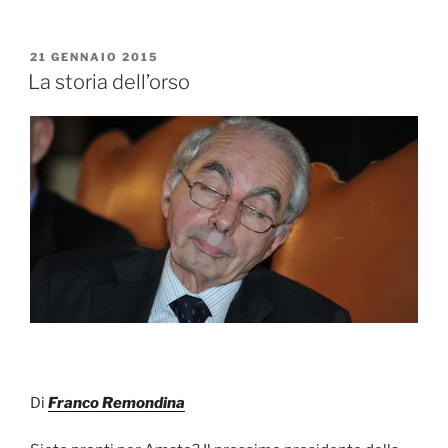
a
w
c
itt
PUBBLICATO
21 GENNAIO 2015
e
er
IL
La storia dell’orso
b
o
o
k
Di
Franco Remondina