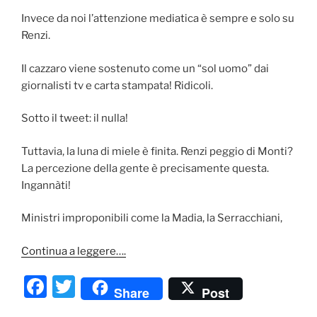
Invece da noi l’attenzione mediatica è sempre e solo su
Renzi.
Il cazzaro viene sostenuto come un “sol uomo” dai
giornalisti tv e carta stampata! Ridicoli.
Sotto il tweet: il nulla!
Tuttavia, la luna di miele è finita. Renzi peggio di Monti?
La percezione della gente è precisamente questa.
Ingannàti!
Ministri improponibili come la Madia, la Serracchiani,
Continua a leggere….
F
T
Share
Post
a
w