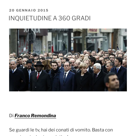
c
itt
PUBBLICATO
20 GENNAIO 2015
e
er
IL
INQUIETUDINE A 360 GRADI
b
o
o
k
Di
Franco Remondina
Se guardi le tv, hai dei conati di vomito. Basta con