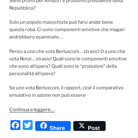
Siete pronti per Amato? Il prossimo presidente della
Repubblica?
Solo un popolo masochista può farsi andar bene
questa roba. Ci sono componenti emotive che magari
andrebbero esaminate…
Penso a uno che vota Berlusconi… strasic! O a uno che
vota Renzi… strasic! Quali sono le componenti emotive
che sono all’opera? Quali sono le “proiezioni” della
personalità all’opera?
Se uno vota Berlusconi, il rapport, cioè il comparativo
emulativo in azione non può essere
Continua a leggere….
F
T
Share
Post
a
w