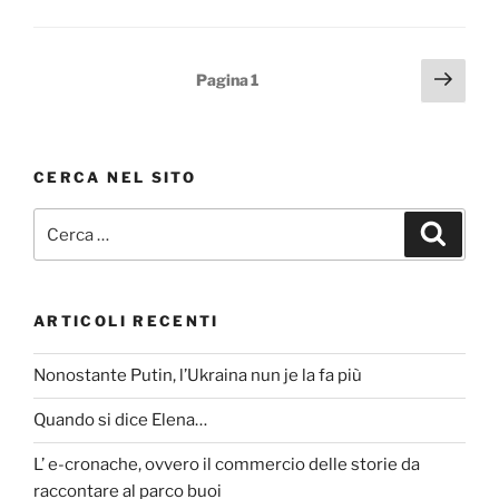
c
itt
e
er
Paginazione
Pagi
Pagina
1
b
succ
degli
o
articoli
o
CERCA NEL SITO
k
Cerca:
Cerca
ARTICOLI RECENTI
Nonostante Putin, l’Ukraina nun je la fa più
Quando si dice Elena…
L’ e-cronache, ovvero il commercio delle storie da
raccontare al parco buoi