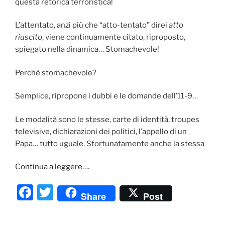
questa retorica terroristica!
L’attentato, anzi più che “atto-tentato” direi
atto
riuscito
, viene continuamente citato, riproposto,
spiegato nella dinamica… Stomachevole!
Perchè stomachevole?
Semplice, ripropone i dubbi e le domande dell’11-9…
Le modalità sono le stesse, carte di identità, troupes
televisive, dichiarazioni dei politici, l’appello di un
Papa… tutto uguale. Sfortunatamente anche la stessa
Continua a leggere….
F
T
Share
Post
a
w
c
itt