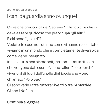
c
itt
PUBBLICATO
30 MAGGIO 2022
e
er
IL
I cani da guardia sono ovunque!
b
Cos’è che preoccupa del Sapiens? Intendo dire che ci
o
deve essere qualcosa che preoccupa “gli altri”…
o
E chi sono “gli altri”?
k
Vedete, le cose non stanno come vi hanno raccontato,
viviamo in un mondo che è completamente diverso da
come viene insegnato.
Innanzitutto non siamo soli, ma non si tratta di alieni
che vengono dal “cosmo”, sono “alieni” solo perchè
vivono al di fuori dell’anello dighiaccio che viene
chiamato “Polo Sud”.
Ci sono varie razze tuttora viventi oltre l’Antartide.
Ci ono i Nefilim
Continua a leggere….