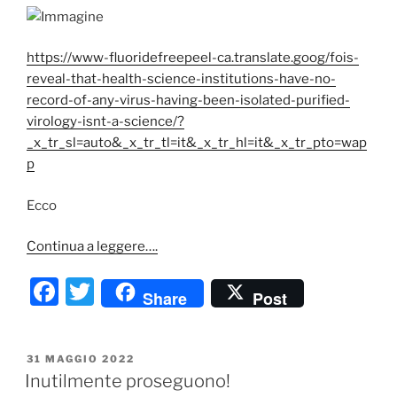
https://www-fluoridefreepeel-ca.translate.goog/fois-
reveal-that-health-science-institutions-have-no-
record-of-any-virus-having-been-isolated-purified-
virology-isnt-a-science/?
_x_tr_sl=auto&_x_tr_tl=it&_x_tr_hl=it&_x_tr_pto=wap
p
Ecco
Continua a leggere….
F
T
Share
Post
a
w
c
itt
PUBBLICATO
31 MAGGIO 2022
e
er
IL
Inutilmente proseguono!