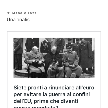
a
w
c
itt
PUBBLICATO
31 MAGGIO 2022
e
er
IL
Una analisi
b
o
o
k