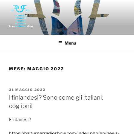
Salta
al
contenuto
FAR-FALLA
Economia politica attualità di franco remondina
Menu
MESE:
MAGGIO 2022
PUBBLICATO
31 MAGGIO 2022
IL
I finlandesi? Sono come gli italiani:
coglioni!
E i danesi?
https://halturnerradioshow.com/index.php/en/news-