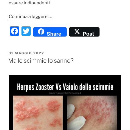
essere indipendenti
Continua a leggere….
F
T
Share
Post
a
w
c
itt
PUBBLICATO
31 MAGGIO 2022
e
er
IL
Ma le scimmie lo sanno?
b
o
o
k