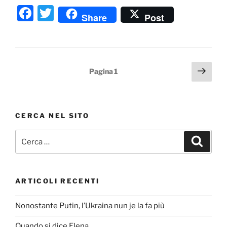
F
T
Share
Post
a
w
c
itt
e
er
Paginazione
Pagi
Pagina
1
b
succ
degli
o
articoli
o
CERCA NEL SITO
k
Cerca:
Cerca
ARTICOLI RECENTI
Nonostante Putin, l’Ukraina nun je la fa più
Quando si dice Elena…