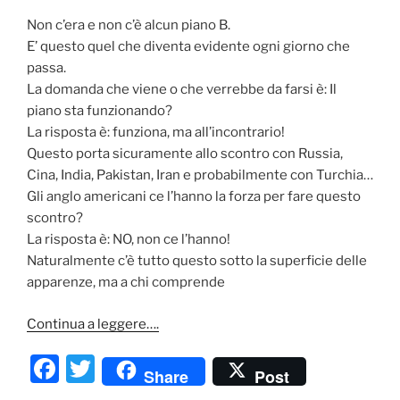
b
Non c’era e non c’è alcun piano B.
o
E’ questo quel che diventa evidente ogni giorno che
o
passa.
k
La domanda che viene o che verrebbe da farsi è: Il
piano sta funzionando?
La risposta è: funziona, ma all’incontrario!
Questo porta sicuramente allo scontro con Russia,
Cina, India, Pakistan, Iran e probabilmente con Turchia…
Gli anglo americani ce l’hanno la forza per fare questo
scontro?
La risposta è: NO, non ce l’hanno!
Naturalmente c’è tutto questo sotto la superficie delle
apparenze, ma a chi comprende
Continua a leggere….
F
T
Share
Post
a
w