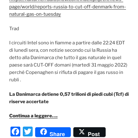
page/world/reports-russia-to-cut-off-denmark-from-
natural-gas-on-tuesday
Trad
I circuiti Intel sono in fiamme a partire dalle 22:24 EDT
di lunedì sera, con notizie secondo cui la Russia ha
detto alla Danimarca che tutto il gas naturale in quel
paese sarà CUT-OFF domani (martedì 31 maggio 2022)
perché Copenaghen si rifiuta di pagare il gas russo in
rubli .
La Danimarca detiene 0,57 trilioni di piedi cubi (Tcf) di
riserve accertate
Continua a leggere….
F
T
Share
Post