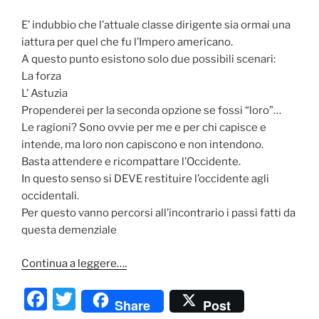
b
E’ indubbio che l’attuale classe dirigente sia ormai una
o
iattura per quel che fu l’Impero americano.
o
A questo punto esistono solo due possibili scenari:
k
La forza
L’ Astuzia
Propenderei per la seconda opzione se fossi “loro”…
Le ragioni? Sono ovvie per me e per chi capisce e
intende, ma loro non capiscono e non intendono.
Basta attendere e ricompattare l’Occidente.
In questo senso si DEVE restituire l’occidente agli
occidentali.
Per questo vanno percorsi all’incontrario i passi fatti da
questa demenziale
Continua a leggere….
F
T
Share
Post