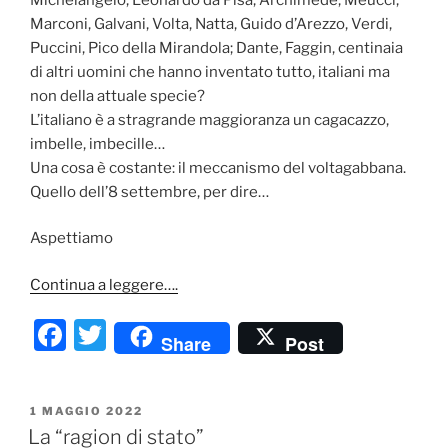
Marconi, Galvani, Volta, Natta, Guido d’Arezzo, Verdi,
Puccini, Pico della Mirandola; Dante, Faggin, centinaia
di altri uomini che hanno inventato tutto, italiani ma
non della attuale specie?
L’italiano è a stragrande maggioranza un cagacazzo,
imbelle, imbecille…
Una cosa è costante: il meccanismo del voltagabbana.
Quello dell’8 settembre, per dire…
Aspettiamo
Continua a leggere….
F
T
Share
Post
a
w
c
itt
PUBBLICATO
1 MAGGIO 2022
e
er
IL
La “ragion di stato”