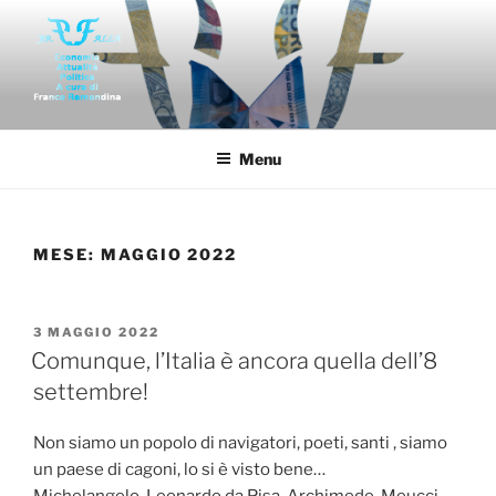
Salta
al
contenuto
FAR-FALLA
Economia politica attualità di franco remondina
Menu
MESE:
MAGGIO 2022
PUBBLICATO
3 MAGGIO 2022
IL
Comunque, l’Italia è ancora quella dell’8
settembre!
Non siamo un popolo di navigatori, poeti, santi , siamo
un paese di cagoni, lo si è visto bene…
Michelangelo, Leonardo da Pisa, Archimede, Meucci,