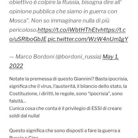
k
obiettivo è colpire la Russia, bisogna dire all'
opinione pubblica che siamo in guerra con
Mosca". Non so immaginare nulla di più
pericoloso.
https://t.co/iWbtHThEtv
https://t.c
o/uSRlboGbJE
pic.twitter.com/WzW4nUm1gY
— Marco Bordoni (@bordoni_russia)
May 1,
2022
Notate la premessa di questo Giannini? Basta ipocrisia,
significa che il virus, l’austerità, il bilancio dello stato, la
Costituzione, i diritti, le regole, sono “ipocrisia”, sono
falsità…
L’unica cosa che conta è il privilegio di ESSI di creare
soldi dal nulla!
Questo significa che sono disposti a fare la guerra a
Russia e Cina.