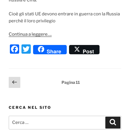
Cioè gli stati UE devono entrare in guerra con la Russia
perchè il loro privilegio
Continua a leggere….
F
T
Share
Post
a
w
c
itt
e
er
Paginazione
Pagina
Pagina
11
b
precedente
degli
o
articoli
o
CERCA NEL SITO
k
Cerca:
Cerca