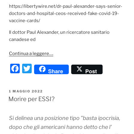
https://libertywire.net/dr-paul-alexander-says-senior-
doctors-and-hospital-ceos-received-fake-covid-19-
vaccine-cards/
Il dottor Paul Alexander, un ricercatore sanitario
canadese ed
Continua a leggere….
F
T
Share
Post
a
w
c
itt
PUBBLICATO
1 MAGGIO 2022
e
er
IL
Morire per ESSI?
b
o
Si delinea una posizione tipo "basta ipocrisia,
o
dopo che gli americani hanno detto che l'