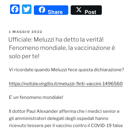
F
T
Share
Post
a
w
c
itt
PUBBLICATO
1 MAGGIO 2022
e
er
IL
Ufficiale: Meluzzi ha detto la verità!
b
Fenomeno mondiale, la vaccinazione è
o
solo per te!
o
Vi ricordate quando Meluzzi fece questa dichiarazione?
k
https://notizie.virgilio.it/meluzzi-finti-vaccini-1496560
E’ un fenomeno mondiale!
Il dottor Paul Alexander afferma che i medici senior e
gli amministratori delegati degli ospedali hanno
ricevuto tessere per il vaccino contro il COVID-19 false