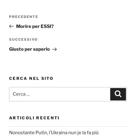
Navigazione
Articolo
PRECEDENTE
articoli
precedente:
Morire per ESSI?
Articolo
SUCCESSIVO
successivo
Giusto per saperlo
CERCA NEL SITO
Cerca:
Cerca
ARTICOLI RECENTI
Nonostante Putin, l’Ukraina nun je la fa più