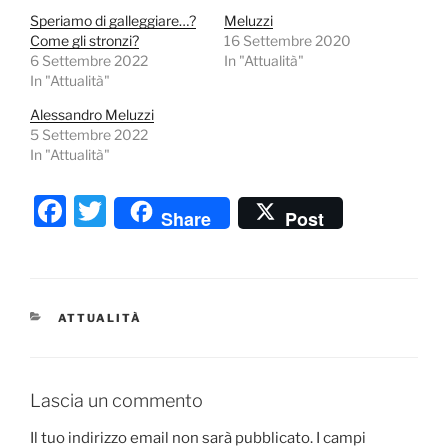
Speriamo di galleggiare…?
Meluzzi
Come gli stronzi?
16 Settembre 2020
6 Settembre 2022
In "Attualità"
In "Attualità"
Alessandro Meluzzi
5 Settembre 2022
In "Attualità"
F
T
Share
Post
a
w
c
itt
e
er
CATEGORIE
ATTUALITÀ
b
o
o
Lascia un commento
k
Il tuo indirizzo email non sarà pubblicato.
I campi