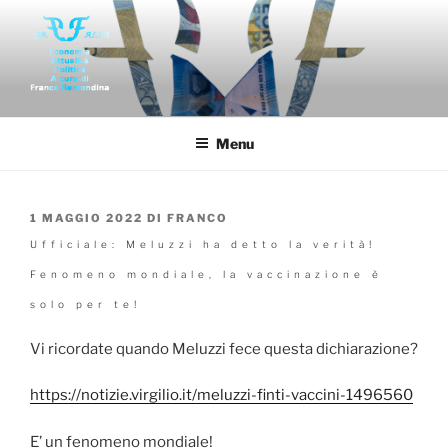
Salta
al
contenuto
FAR-FALLA
Economia politica attualità di franco remondina
Menu
PUBBLICATO
1 MAGGIO 2022
DI
FRANCO
IL
Ufficiale: Meluzzi ha detto la verità!
Fenomeno mondiale, la vaccinazione è
solo per te!
Vi ricordate quando Meluzzi fece questa dichiarazione?
https://notizie.virgilio.it/meluzzi-finti-vaccini-1496560
E’ un fenomeno mondiale!