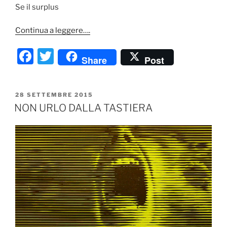
Se il surplus
Continua a leggere….
F
T
Share
Post
a
w
c
itt
PUBBLICATO
28 SETTEMBRE 2015
e
er
IL
NON URLO DALLA TASTIERA
b
o
o
k