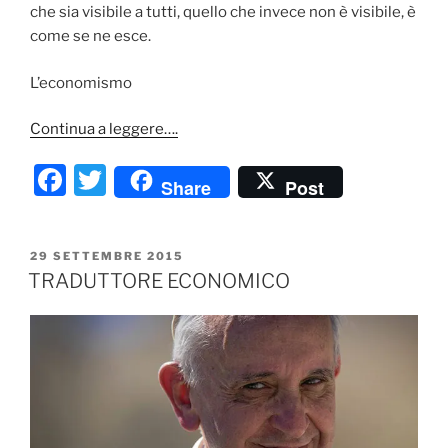
che sia visibile a tutti, quello che invece non è visibile, è
come se ne esce.
L’economismo
Continua a leggere….
F
T
Share
Post
a
w
c
itt
PUBBLICATO
29 SETTEMBRE 2015
e
er
IL
TRADUTTORE ECONOMICO
b
o
o
k