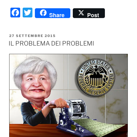
F
T
Share
Post
a
w
c
itt
PUBBLICATO
27 SETTEMBRE 2015
e
er
IL
IL PROBLEMA DEI PROBLEMI
b
o
o
k