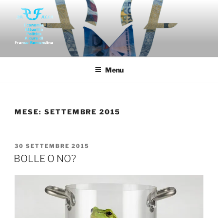
Salta
al
contenuto
FAR-FALLA
Economia politica attualità di franco remondina
Menu
MESE:
SETTEMBRE 2015
PUBBLICATO
30 SETTEMBRE 2015
IL
BOLLE O NO?