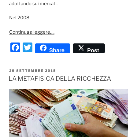
adottando sui mercati.
Nel 2008
Continua a leggere….
F
T
Share
Post
a
w
c
itt
PUBBLICATO
29 SETTEMBRE 2015
e
er
IL
LA METAFISICA DELLA RICCHEZZA
b
o
o
k