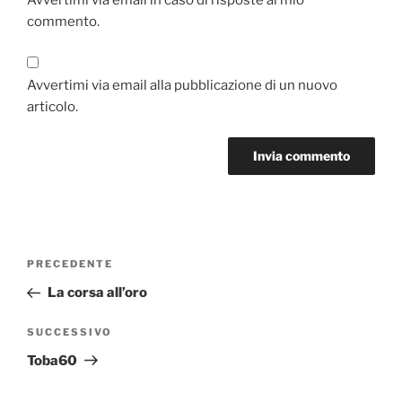
Avvertimi via email in caso di risposte al mio
commento.
Avvertimi via email alla pubblicazione di un nuovo
articolo.
Navigazione
Articolo
PRECEDENTE
articoli
precedente:
La corsa all’oro
Articolo
SUCCESSIVO
successivo
Toba60