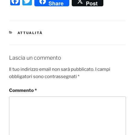
F
T
Share
Post
a
w
c
itt
e
er
CATEGORIE
ATTUALITÀ
b
o
o
Lascia un commento
k
Il tuo indirizzo email non sarà pubblicato.
I campi
obbligatori sono contrassegnati
*
Commento
*