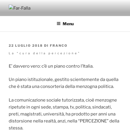
Salta
al
FAR-FALLA
Economia politica attualità di franco remondina
contenuto
Menu
PUBBLICATO
22 LUGLIO 2018
DI
FRANCO
IL
La “cura della percezione”
E’ davvero vero: c’è un piano contro l’Italia.
Un piano istituzionale, gestito scientemente da quella
che è stata una consorteria della menzogna politica.
La comunicazione sociale tutorizzata, cioè menzogne
ripetute in ogni sede, stampa, tv, politica, sindacati,
preti, magistrati, università, ha prodotto per anni una
distorsione nella realtà, anzi, nella “PERCEZIONE” della
stessa.