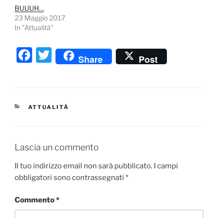
BUUUH…
23 Maggio 2017
In "Attualità"
F
T
Share
Post
a
w
c
itt
e
er
CATEGORIE
ATTUALITÀ
b
o
o
Lascia un commento
k
Il tuo indirizzo email non sarà pubblicato.
I campi
obbligatori sono contrassegnati
*
Commento
*