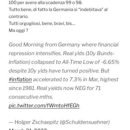
100 per avere alla scadenza 99 o 98.
Tutto bene, di fatto la Germania si “indebitava” al
contrario.
Tutti orgogliosi, bene, bravi, bis…
Ma oggi ?
Good Morning from Germany where financial
repression intensifies. Real ylds (10y Bunds-
inflation) collapsed to All-Time Low of -6.65%
despite 10y ylds have turned positive. But
#inflation
accelerated to 7.3% in Mar, highest
since 1981. Real yields now NEG for 71
consecutive mths.
pic.twitter.com/fWmtoHfEGh
— Holger Zschaepitz (@Schuldensuehner)