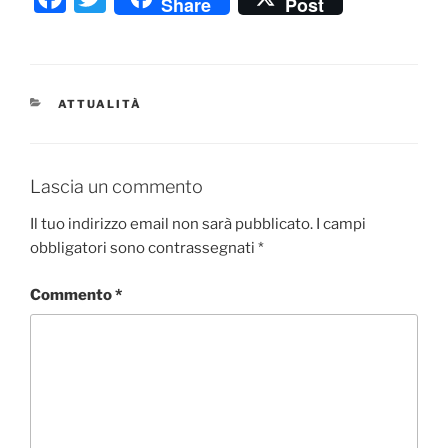
Share
Post
a
w
c
itt
e
er
CATEGORIE
ATTUALITÀ
b
o
o
Lascia un commento
k
Il tuo indirizzo email non sarà pubblicato.
I campi
obbligatori sono contrassegnati
*
Commento
*