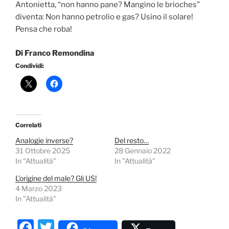
Antonietta, “non hanno pane? Mangino le brioches”
diventa: Non hanno petrolio e gas? Usino il solare!
Pensa che roba!
Di Franco Remondina
Condividi:
Correlati
Analogie inverse?
Del resto…
31 Ottobre 2025
28 Gennaio 2022
In "Attualità"
In "Attualità"
L’origine del male? Gli US!
4 Marzo 2023
In "Attualità"
F
T