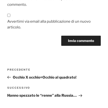
commento.
Avvertimi via email alla pubblicazione di un nuovo
articolo.
Navigazione
Articolo
PRECEDENTE
articoli
precedente:
Occhio X occhio=Occhio al quadrato!
Articolo
SUCCESSIVO
successivo
Hanno spezzato le “renne” alla Russia…