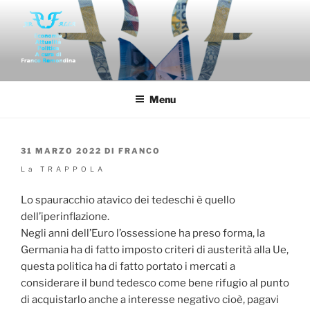
Salta
al
contenuto
FAR-FALLA
Economia politica attualità di franco remondina
Menu
PUBBLICATO
31 MARZO 2022
DI
FRANCO
IL
La TRAPPOLA
Lo spauracchio atavico dei tedeschi è quello
dell’iperinflazione.
Negli anni dell’Euro l’ossessione ha preso forma, la
Germania ha di fatto imposto criteri di austerità alla Ue,
questa politica ha di fatto portato i mercati a
considerare il bund tedesco come bene rifugio al punto
di acquistarlo anche a interesse negativo cioè, pagavi