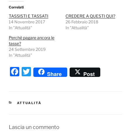
Correlati
TASSISTI E TASSATI
CREDERE A QUESTI QUI?
14 Novembre 2017
26 Febbraio 2018
In "Attualità"
In "Attualità"
Perchè pagare ancora le
tasse?
24 Settembre 2019
In "Attualità"
F
T
Share
Post
a
w
c
itt
e
er
CATEGORIE
ATTUALITÀ
b
o
o
Lascia un commento