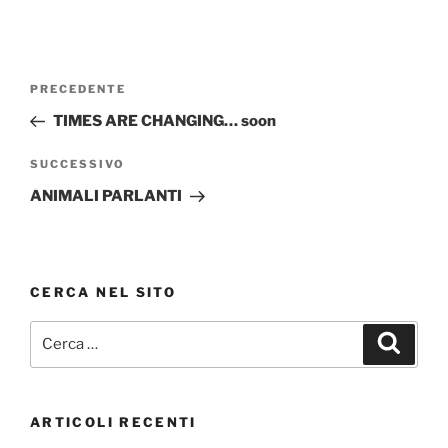
Navigazione
Articolo
PRECEDENTE
articoli
precedente:
TIMES ARE CHANGING… soon
Articolo
SUCCESSIVO
successivo
ANIMALI PARLANTI
CERCA NEL SITO
Cerca:
Cerca
ARTICOLI RECENTI