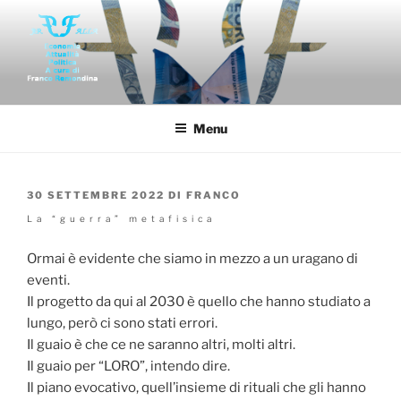
Salta
al
contenuto
FAR-FALLA
Economia politica attualità di franco remondina
Menu
PUBBLICATO
30 SETTEMBRE 2022
DI
FRANCO
IL
La “guerra” metafisica
Ormai è evidente che siamo in mezzo a un uragano di
eventi.
Il progetto da qui al 2030 è quello che hanno studiato a
lungo, però ci sono stati errori.
Il guaio è che ce ne saranno altri, molti altri.
Il guaio per “LORO”, intendo dire.
Il piano evocativo, quell’insieme di rituali che gli hanno