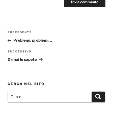
Navigazione
Articolo
PRECEDENTE
articoli
precedente:
Problemi, problemi…
Articolo
SUCCESSIVO
successivo
Ormai lo sapete
CERCA NEL SITO
Cerca:
Cerca