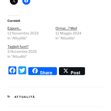
Correlati
Eppure…
Ormai…? Mai!
13 Novembre 2023
12 Maggio 2024
In "Attualità"
In "Attualità"
Tagliati fuori?
5 Novembre 2025
In "Attualità"
F
T
Share
Post
a
w
c
itt
e
er
CATEGORIE
ATTUALITÀ
b
o