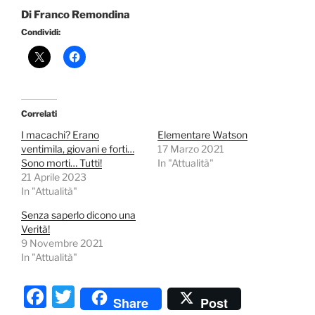
Di Franco Remondina
Condividi:
Correlati
I macachi? Erano
Elementare Watson
ventimila, giovani e forti…
17 Marzo 2021
Sono morti… Tutti!
In "Attualità"
21 Aprile 2023
In "Attualità"
Senza saperlo dicono una
Verità!
9 Novembre 2021
In "Attualità"
F
T
Share
Post