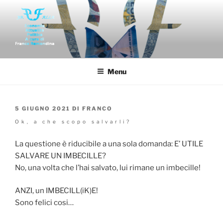
Salta
al
contenuto
FAR-FALLA
Economia politica attualità di franco remondina
Menu
PUBBLICATO
5 GIUGNO 2021
DI
FRANCO
IL
Ok, a che scopo salvarli?
La questione è riducibile a una sola domanda: E’ UTILE
SALVARE UN IMBECILLE?
No, una volta che l’hai salvato, lui rimane un imbecille!
ANZI, un IMBECILL(iK)E!
Sono felici cosi…