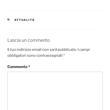
a
w
c
itt
e
er
CATEGORIE
ATTUALITÀ
b
o
o
Lascia un commento
k
Il tuo indirizzo email non sarà pubblicato.
I campi
obbligatori sono contrassegnati
*
Commento
*