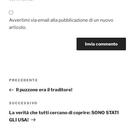
Avvertimi via email alla pubblicazione di un nuovo
articolo.
Navigazione
Articolo
PRECEDENTE
articoli
precedente:
Il puzzone era il traditore!
Articolo
SUCCESSIVO
successivo
La verità che tutti cercano di coprire: SONO STATI
GLI USA!