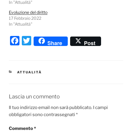
In "Attualità"
Evoluzione del diritto
17 Febbraio 2022
In "Attualità"
F
T
Share
Post
a
w
c
itt
e
er
CATEGORIE
ATTUALITÀ
b
o
o
Lascia un commento
k
Il tuo indirizzo email non sarà pubblicato.
I campi
obbligatori sono contrassegnati
*
Commento
*