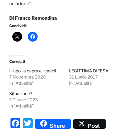
uccidono”.
Di Franco Remondina
Condividi:
Correlati
Il lupo, la capra e i cavoli
LEGITTIMA DIFESA!
7 Novembre 2020
31 Luglio 2017
In "Attualità"
In "Attualità"
Situazione?
1 Giugno 2023
In "Attualità"
F
T
Share
Post
a
w