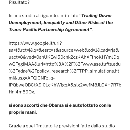
Risultato?
In uno studio al riguardo, intitolato
“Trading Down:
Unemployment, Inequality and Other Risks of the
Trans-Pacific Partnership Agreement”
,
https://www.google.it/url?
sa=t&rct=j&q=&esrc=s&source=web&cd=1&cad=rja&
uact=8&ved=0ahUKEwi50cnk2czKAhXFfhoKHYmJDq
wQFgglMAA&url=http%3A%2F%2Fwww.ase.tufts.edu
%2Fgdae%2Fpolicy_research%2FTPP_simulations.ht
ml&usg=AFQjCNFz_q-
IPQbweOBCtX9l0LcKhWlgqA&sig2=wfM8JLCXH7R7b
Hnj4m59Og,
si sono accorti che Obama si è autofottuto con le
proprie mani.
Grazie a quel Trattato, le previsioni fatte dallo studio