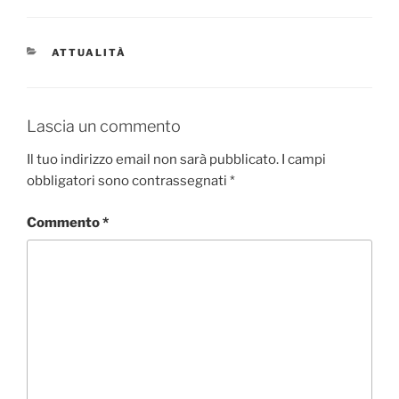
c
itt
e
er
CATEGORIE
ATTUALITÀ
b
o
o
Lascia un commento
k
Il tuo indirizzo email non sarà pubblicato.
I campi
obbligatori sono contrassegnati
*
Commento
*