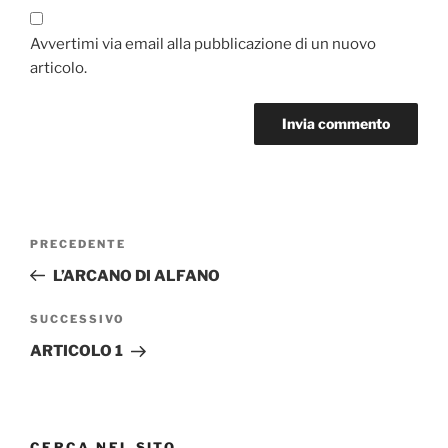
Avvertimi via email alla pubblicazione di un nuovo
articolo.
Navigazione
Articolo
PRECEDENTE
articoli
precedente:
L’ARCANO DI ALFANO
Articolo
SUCCESSIVO
successivo
ARTICOLO 1
CERCA NEL SITO